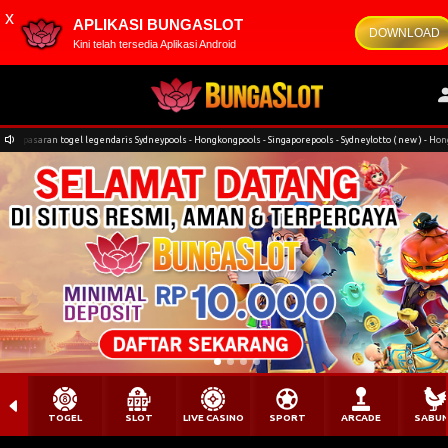
x
APLIKASI BUNGASLOT
DOWNLOAD
Kini telah tersedia Aplikasi Android
pasaran togel legendaris Sydneypools - Hongkongpools - Singaporepools - Sydneylotto ( new ) - Hongko
TOGEL
SLOT
LIVE CASINO
SPORT
ARCADE
SABU