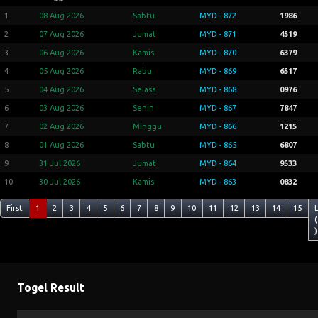
1
08 Aug 2026
Sabtu
MYD - 872
1986
2
07 Aug 2026
Jumat
MYD - 871
4519
3
06 Aug 2026
Kamis
MYD - 870
6379
4
05 Aug 2026
Rabu
MYD - 869
6517
5
04 Aug 2026
Selasa
MYD - 868
0976
6
03 Aug 2026
Senin
MYD - 867
7847
7
02 Aug 2026
Minggu
MYD - 866
1215
8
01 Aug 2026
Sabtu
MYD - 865
6807
9
31 Jul 2026
Jumat
MYD - 864
9533
10
30 Jul 2026
Kamis
MYD - 863
0832
First
1
2
3
4
5
6
7
8
9
10
11
12
13
14
15
(
)
Togel Result