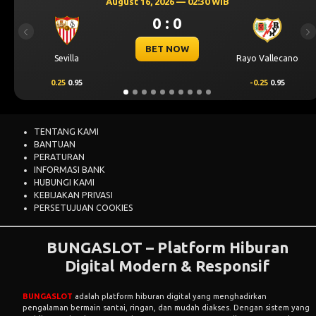
August 16, 2026 — 02:30 WIB
0 : 0
Previous
Ne
BET NOW
Rayo Vallecano
Alaves
-0.25
0.95
0.00
0.62
TENTANG KAMI
BANTUAN
PERATURAN
INFORMASI BANK
HUBUNGI KAMI
KEBIJAKAN PRIVASI
PERSETUJUAN COOKIES
BUNGASLOT – Platform Hiburan
Digital Modern & Responsif
BUNGASLOT
adalah platform hiburan digital yang menghadirkan
pengalaman bermain santai, ringan, dan mudah diakses. Dengan sistem yang