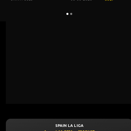
SPAIN LA LIGA