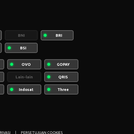
BNI
BRI
BSI
OVO
GOPAY
Lain-lain
QRIS
Indosat
Three
RIVASI
|
PERSETUJUAN COOKIES