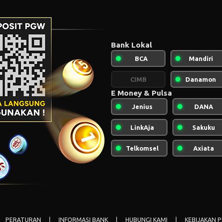
Bank Lokal
BCA
Mandiri
CIMB
Danamon
E Money & Pulsa
Jenius
DANA
LinkAja
Sakuku
Telkomsel
Axiata
PERATURAN
|
INFORMASI BANK
|
HUBUNGI KAMI
|
KEBIJAKAN P