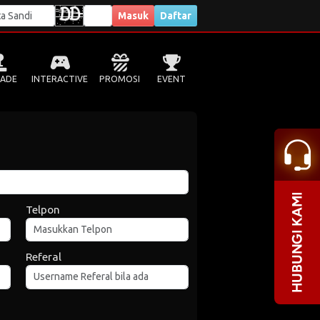
Hongkonglotto ( news )
BUNGASLOT hadir dengan pasaran togel legenda
Masuk
Daftar
ADE
INTERACTIVE
PROMOSI
EVENT
Telpon
Referal