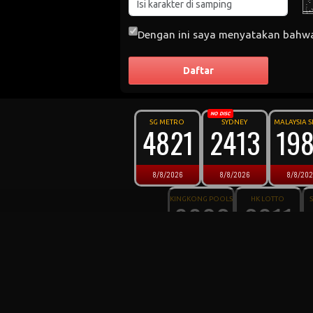
Dengan ini saya menyatakan bahw
NO DISC
SG METRO
SYDNEY
MALAYSIA 
4821
2413
19
8/8/2026
8/8/2026
8/8/20
KINGKONG POOLS
HK LOTTO
8806
6011
8/8/2026
7/8/2026