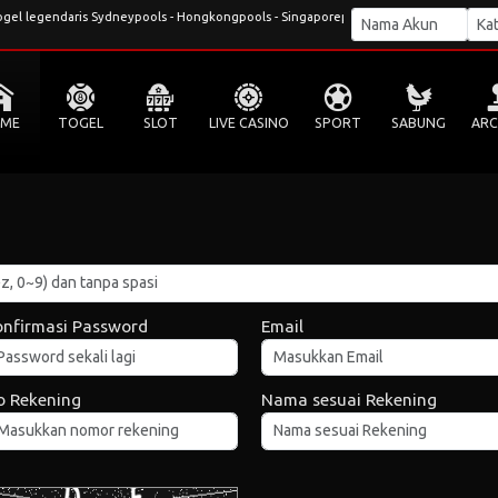
egendaris Sydneypools - Hongkongpools - Singaporepools - Sydneylotto ( new ) - 
ME
TOGEL
SLOT
LIVE CASINO
SPORT
SABUNG
ARC
onfirmasi Password
Email
o Rekening
Nama sesuai Rekening