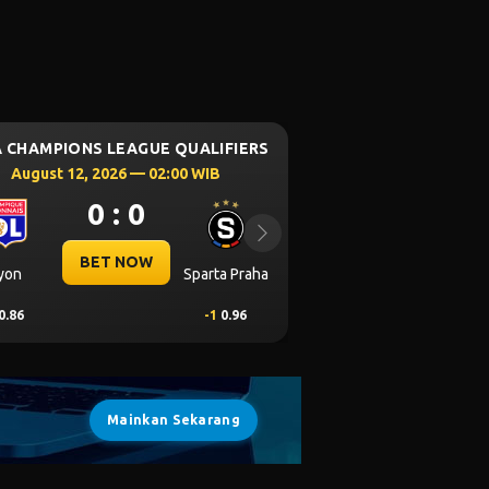
EFA CHAMPIONS LEAGUE QUALIFIERS
UEFA CHAMPIONS 
August 12, 2026 — 01:15 WIB
August 11, 2
0 : 0
0
Next
BET NOW
BE
Slovan
Mjallby
Bodo Glimt
Bratislava
0.5
0.83
-0.5
0.99
0.75
0.88
Mainkan Sekarang